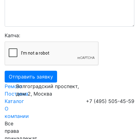
Капча:
Отправить заявку
Ремонт
Волгоградский проспект,
Поставка
дом 2
, Москва
Каталог
+7 (495) 505-45-59
О
компании
Все
права
принадлежат