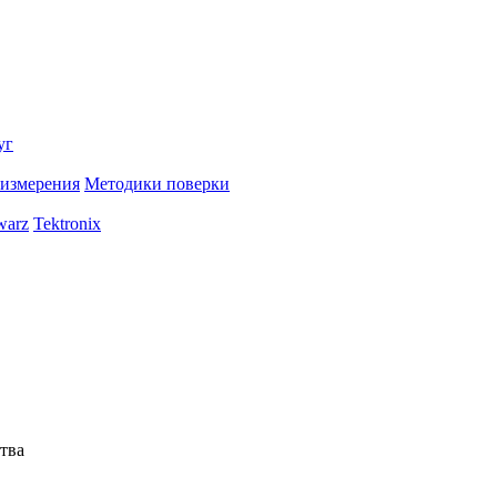
уг
 измерения
Методики поверки
warz
Tektronix
тва