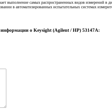
ает выполнение самых распространенных видов измерений в диа
вании в автоматизированных испытательных системах измерител
нформации о Keysight (Agilent / HP) 53147A: