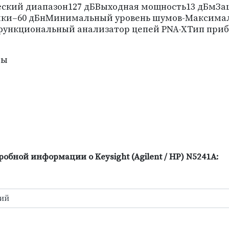
еский диапазон127 дБВыходная мощность13 дБмЗа
ки–60 дБнМинимальный уровень шумов-Максимальна
функциональный анализатор цепей PNA-XТип пр
ты
бной информации о Keysight (Agilent / HP) N5241A: