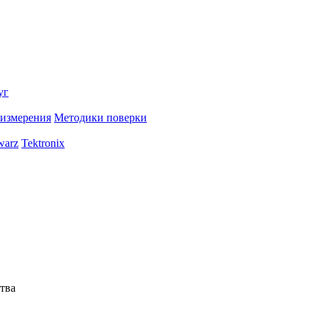
уг
 измерения
Методики поверки
warz
Tektronix
тва