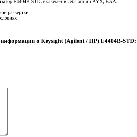
лизатор E4404B-STD, включает в себя опции AYX, BAA.
ной развертке
условиях
информации о Keysight (Agilent / HP) E4404B-STD: