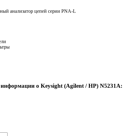
ный анализатор цепей серии PNA-L
ели
ьтры
информации о Keysight (Agilent / HP) N5231A: