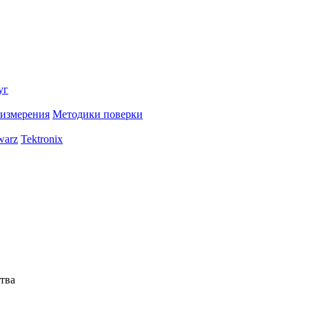
уг
 измерения
Методики поверки
warz
Tektronix
тва