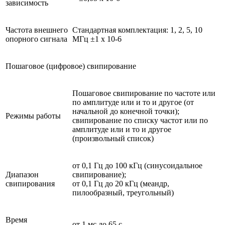
зависимость
Частота внешнего
Стандартная комплектация: 1, 2, 5, 10
опорного сигнала
МГц ±1 х 10-6
Пошаговое (цифровое) свипирование
Пошаговое свипирование по частоте или
по амплитуде или и то и другое (от
начальной до конечной точки);
Режимы работы
свипирование по списку частот или по
амплитуде или и то и другое
(произвольный список)
от 0,1 Гц до 100 кГц (синусоидальное
Диапазон
свипирование);
свипирования
от 0,1 Гц до 20 кГц (меандр,
пилообразный, треугольный)
Время
от 1 мс до 65 c