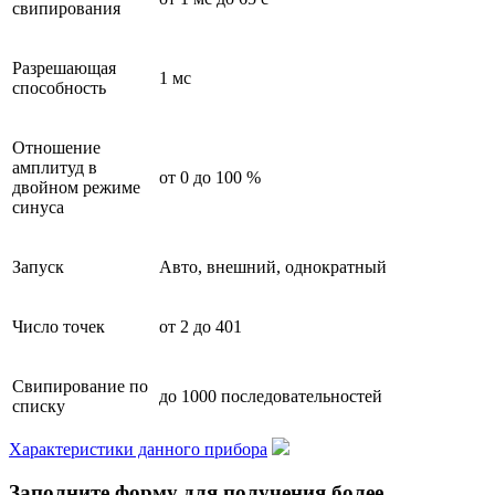
свипирования
Разрешающая
1 мс
способность
Отношение
амплитуд в
от 0 до 100 %
двойном режиме
синуса
Запуск
Авто, внешний, однократный
Число точек
от 2 до 401
Свипирование по
до 1000 последовательностей
списку
Характеристики данного прибора
Заполните форму для получения более