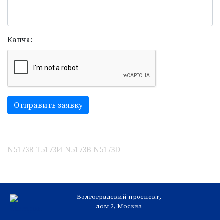
Капча:
Отправить заявку
N5173B
Т5173И
N5173В
N5173D
Волгоградский проспект,
дом 2
, Москва