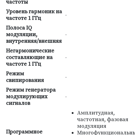
частоты
Уровень гармоник на
-
частоте 1 ГГц
Полоса IQ
модуляции,
-
внутренняя/внешняя
Негармонические
составляющие на
-
частоте 1 ГГц
Режим
-
свипирования
Режим генератора
модулирующих
-
сигналов
Амплитудная,
частотная, фазовая
модуляция
Программное
Многофункциональн