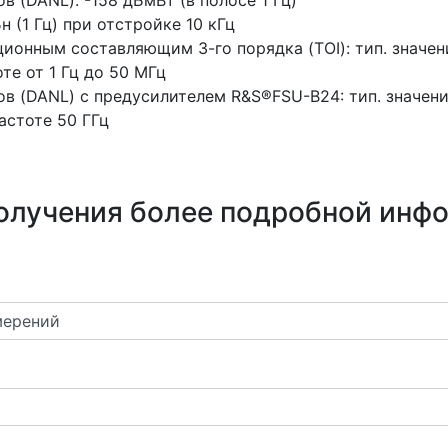
 (DANL): -158 дБмВт (в полосе 1 Гц)
н (1 Гц) при отстройке 10 кГц
ционным составляющим 3-го порядка (TOI): тип. значе
е от 1 Гц до 50 МГц
 (DANL) с предусилителем R&S®FSU-B24: тип. значение 
 частоте 50 ГГц
олучения более подробной инф