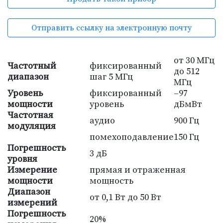
Отправить ссылку на электронную почту
от 30 MГц
Частотный
фиксированный
до 512
диапазон
шаг 5 МГц
МГц
Уровень
фиксированный
–97
мощности
уровень
дБмВт
Частотная
аудио
900 Гц
модуляция
помехоподавление
150 Гц
Погрешность
3 дБ
уровня
Измерение
прямая и отраженная
мощности
мощность
Диапазон
от 0,1 Вт до 50 Вт
измерений
Погрешность
20%