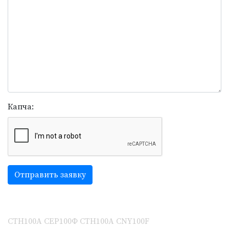
Капча:
Отправить заявку
CTH100A
СЕР100Ф
СТН100А
CNY100F