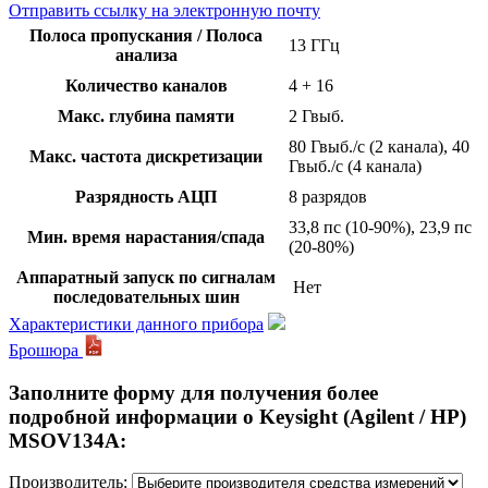
Отправить ссылку на электронную почту
Полоса пропускания / Полоса
13 ГГц
анализа
Количество каналов
4 + 16
Макс. глубина памяти
2 Гвыб.
80 Гвыб./с (2 канала), 40
Макс. частота дискретизации
Гвыб./с (4 канала)
Разрядность АЦП
8 разрядов
33,8 пс (10-90%), 23,9 пс
Мин. время нарастания/спада
(20-80%)
Аппаратный запуск по сигналам
Нет
последовательных шин
Характеристики данного прибора
Брошюра
Заполните форму для получения более
подробной информации о Keysight (Agilent / HP)
MSOV134A:
Производитель: