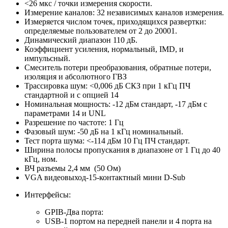
<26 мкс / точки измерения скорости.
Измерение каналов: 32 независимых каналов измерения.
Измеряется числом точек, приходящихся развертки:
определяемые пользователем от 2 до 20001.
Динамический диапазон 110 дБ.
Коэффициент усиления, нормальный, IMD, и
импульсный.
Смеситель потери преобразования, обратные потери,
изоляция и абсолютного ГВЗ
Трассировка шум: <0,006 дБ СКЗ при 1 кГц ПЧ
стандартной и с опцией 14
Номинальная мощность: -12 дБм стандарт, -17 дБм с
параметрами 14 и UNL
Разрешение по частоте: 1 Гц
Фазовый шум: -50 дБ на 1 кГц номинальный.
Тест порта шума: <-114 дБм 10 Гц ПЧ стандарт.
Ширина полосы пропускания в диапазоне от 1 Гц до 40
кГц, ном.
ВЧ разъемы 2,4 мм (50 Ом)
VGA видеовыход-15-контактный мини D-Sub
Интерфейсы:
GPIB-Два порта:
USB-1 портом на передней панели и 4 порта на